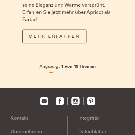
seine Eleganz und Wärme versprüht.
Geeignetes
Alpina Roller, Heizkörper-Pinsel für die Ecken.
Erfahren Sie jetzt mehr über Apricot als
Werkzeug
größeren Flächen können auch Sprühgeräte
Farbe!
eingesetzt werden.
MEHR ERFAHREN
Angezeigt
1
von
10
Themen
10%
completed
Kontakt
Integrität
Unternehmen
Datenblätter