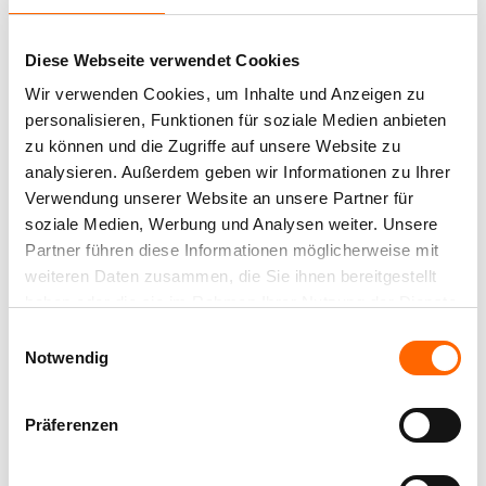
kann.
Technische Information
Farbton erleben
Geben Sie die m² an:
Die Farbrezepte Innenfarben sind hochdeckend,
Diese Webseite verwendet Cookies
Sicherheitsdatenblatt
farbintensiv und haben eine hohe Reichweite. Die
Erlebe diesen und alle anderen Farbtöne mit der
Wir verwenden Cookies, um Inhalte und Anzeigen zu
hohe Qualität der Farbe wird durch folgende
Broschüre
Alpina Farbraum App Zuhause.
personalisieren, Funktionen für soziale Medien anbieten
Eigenschaften unterstützt:
Weitere Farbtöne aus der Farbfamilie
zu können und die Zugriffe auf unsere Website zu
Safety data sheet
atmungsaktiv
JETZT APP DOWNLOADEN AUF:
analysieren. Außerdem geben wir Informationen zu Ihrer
Verwendung unserer Website an unsere Partner für
tropfgehemmt
soziale Medien, Werbung und Analysen weiter. Unsere
wasserverdünnbar
Partner führen diese Informationen möglicherweise mit
umweltschonend
STILLES
Alpina Roller
LUFTSCHLOSS
weiteren Daten zusammen, die Sie ihnen bereitgestellt
WASSER
strapazierfähig
groß
haben oder die sie im Rahmen Ihrer Nutzung der Dienste
Besondere Vorteile: Erhältlich in 43 Farbtönen.
gesammelt haben.
Der Farbroller
Einwilligungsauswahl
zur
Notwendig
Alpina Farbrezepte – ein Raum, sechs Wirkungen
Verarbeitung
von Alpina
Jedes der sechs Alpina Farbrezepte setzt sich aus
Angezeigt
2
von
6
Kombinationstönen
Präferenzen
Innenfarben
unterschiedlich intensiven Farben zusammen, die
nach dem Streichen verschiedene Raumwirkungen