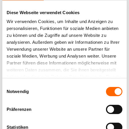
Farbton erleben
Geben Sie die m² an:
Begegungsstätten, wo Gespräche mühelos fließen
Sicherheitsdatenblatt
und man in gemütlicher Runde gerne
Diese Webseite verwendet Cookies
Erlebe diesen und alle anderen Farbtöne mit der
zusammensitzt.
Wir verwenden Cookies, um Inhalte und Anzeigen zu
Broschüre
Alpina Farbraum App Zuhause.
personalisieren, Funktionen für soziale Medien anbieten
Die Farbrezepte Innenfarben sind hochdeckend,
Weitere Farbtöne aus der Farbfamilie
Safety data sheet
zu können und die Zugriffe auf unsere Website zu
farbintensiv und haben eine hohe Reichweite. Die
JETZT APP DOWNLOADEN AUF:
analysieren. Außerdem geben wir Informationen zu Ihrer
hohe Qualität der Farbe wird durch folgende
Verwendung unserer Website an unsere Partner für
Eigenschaften unterstützt:
soziale Medien, Werbung und Analysen weiter. Unsere
atmungsaktiv
ROTER
FLAMMENDES
Partner führen diese Informationen möglicherweise mit
Alpina Roller
AHORN
HERZ
tropfgehemmt
weiteren Daten zusammen, die Sie ihnen bereitgestellt
groß
wasserverdünnbar
haben oder die sie im Rahmen Ihrer Nutzung der Dienste
Der Farbroller
gesammelt haben.
umweltschonend
Einwilligungsauswahl
zur
Notwendig
strapazierfähig
Verarbeitung
Besondere Vorteile: Erhältlich in 43 Farbtönen.
von Alpina
Angezeigt
2
von
3
Kombinationstönen
Innenfarben
Präferenzen
Alpina Farbrezepte – ein Raum, sechs Wirkungen
Jedes der sechs Alpina Farbrezepte setzt sich aus
Statistiken