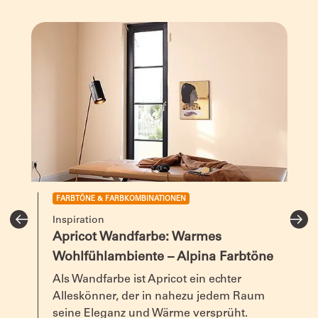
Glanzgrad
Gebindegrößen
2,5 Liter für ca. 20–30 m²
Alle Angaben bei einmaligem Anstrich.
Untergrund
GipskartonplattenMauerwerkBetonPutzTapeteb
gestrichene Flächen
Trocknung
Bei + 20 °C und 65 % rel. Luftfeuchte nach 4 –
Stunden oberflächentrocken. Nach 12 Stunde
FARBTÖNE & FARBKOMBINATIONEN
trocken. Bei niedrigerer Temperatur und höhe
Luftfeuchte verlängern sich diese Zeiten.
Inspiration
Apricot Wandfarbe: Warmes
Wohlfühlambiente – Alpina Farbtöne
Auszeichnungen
Blauer Engel, Nr.1 Farbenmarke, Original Alp
Als Wandfarbe ist Apricot ein echter
Deckkraft
Alleskönner, der in nahezu jedem Raum
seine Eleganz und Wärme versprüht.