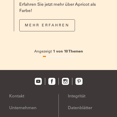
Geeignetes
Alpina Roller, Heizkörper-Pinsel für die Ecken.
Erfahren Sie jetzt mehr über Apricot als
Werkzeug
größeren Flächen können auch Sprühgeräte
Farbe!
eingesetzt werden.
MEHR ERFAHREN
Angezeigt
1
von
10
Themen
10%
completed
Kontakt
Integrität
Unternehmen
Datenblätter