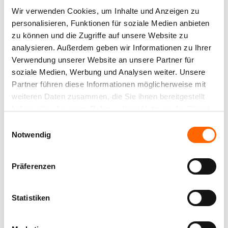
Wir verwenden Cookies, um Inhalte und Anzeigen zu
personalisieren, Funktionen für soziale Medien anbieten
zu können und die Zugriffe auf unsere Website zu
analysieren. Außerdem geben wir Informationen zu Ihrer
Verwendung unserer Website an unsere Partner für
KINDERZIMMER & FARBEN
soziale Medien, Werbung und Analysen weiter. Unsere
12.07.2017
Partner führen diese Informationen möglicherweise mit
Ein Feen-Zimmer für Felia – Kinderzimmer
weiteren Daten zusammen, die Sie ihnen bereitgestellt
individuell gestalten
haben oder die sie im Rahmen Ihrer Nutzung der Dienste
Ein Mädchen-Paradies in Rosa: Farbexpertin
gesammelt haben.
Einwilligungsauswahl
Isabelle Wolf gibt Tipps zur Raum- und
Notwendig
Wandgestaltung für Kindergartenkinder
Präferenzen
ARTIKEL LESEN
Statistiken