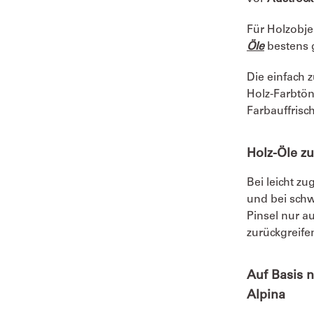
Für Holzobje
Öle
bestens 
Die einfach 
Holz-Farbtön
Farbauffris
Holz-Öle z
Bei leicht z
und bei sch
Pinsel nur a
zurückgreife
Auf Basis 
Alpina