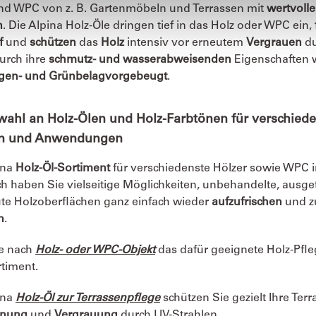
und WPC von z. B. Gartenmöbeln und Terrassen mit
wertvoll
n
. Die Alpina Holz-Öle dringen tief in das Holz oder WPC ein,
f
und
schützen
das
Holz
intensiv vor erneutem
Vergrauen
d
Durch ihre
schmutz- und wasserabweisenden
Eigenschaften 
gen- und Grünbelag
vorgebeugt
.
ahl an Holz-Ölen und Holz-Farbtönen für verschied
en und Anwendungen
ina
Holz-Öl-Sortiment
für verschiedenste Hölzer sowie WPC 
 haben Sie vielseitige Möglichkeiten, unbehandelte, ausge
te Holzoberflächen ganz einfach wieder
aufzufrischen
und z
n
.
je nach
Holz- oder WPC-Objekt
das dafür geeignete Holz-Pfle
timent.
ina
Holz-Öl zur Terrassenpflege
schützen Sie gezielt Ihre Te
knung
und
Vergrauung
durch UV-Strahlen.