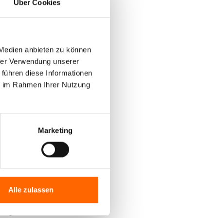
Über Cookies
 Medien anbieten zu können
hrer Verwendung unserer
 führen diese Informationen
ie im Rahmen Ihrer Nutzung
 Ihrer
Marketing
 schöne,
thölzer sind
ahlen
Alle zulassen
Alpina
Holz-
sorgen