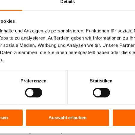
Hartholzböden
Details
Cookies
nhalte und Anzeigen zu personalisieren, Funktionen für soziale
Website zu analysieren. Außerdem geben wir Informationen zu I
r soziale Medien, Werbung und Analysen weiter. Unsere Partner
 Daten zusammen, die Sie ihnen bereitgestellt haben oder die s
olzöle für eine Auffrischung und Schutz
n.
rflächen
Präferenzen
Statistiken
ie Ihr Holz und WPC vor Vergrauung und schaffen Sie
Oberflächen
 Außenbereich ist eine regelmäßige Holzpflege wichtig. Har
 unempfindlich gegen Witterungseinflüsse, durch Sonnenstr
ssen
Auswahl erlauben
ber mit der Zeit vergrauen und reißen. Davor schützen die 
-Öle
zur
Pflege
von
Holzobjekten
im Außenbereich. Sie ver