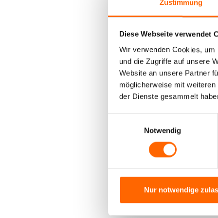
Zustimmung
3in1 - imprägniert,
frischt auf, pflegt
Diese Webseite verwendet 
Wir verwenden Cookies, um I
und die Zugriffe auf unsere 
Website an unsere Partner fü
möglicherweise mit weiteren
Alpina H
der Dienste gesammelt habe
Holzobe
Einwilligungsauswahl
Notwendig
Schützen S
gepflegte 
Besonders im
zwar relativ
Nur notwendige zula
können sie a
Öle
und
WPC