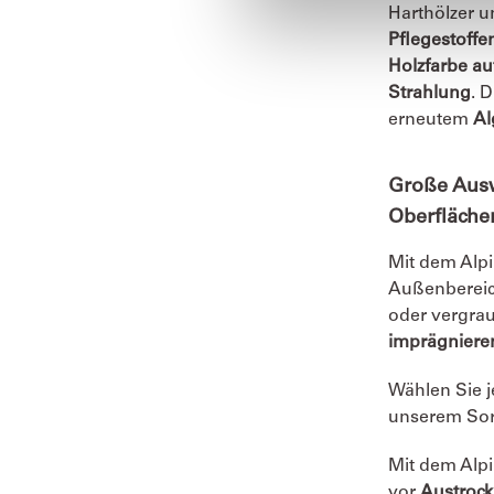
Harthölzer 
Pflegestoffe
Holzfarbe au
Strahlung
. 
erneutem
Al
Große Ausw
Oberfläch
Mit dem Alp
Außenbereich
oder vergrau
imprägniere
Wählen Sie 
unserem Sor
Mit dem Alp
vor
Austroc