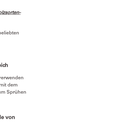
lzsorten-
beliebten
eich
n verwenden
 mit dem
 zum Sprühen
le von