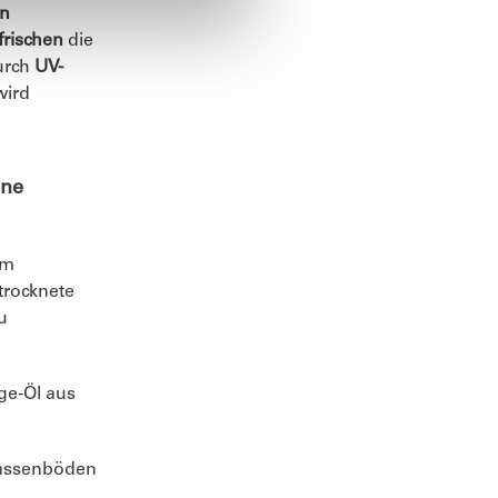
en
frischen
die
urch
UV-
wird
ene
im
trocknete
u
ge-Öl aus
rrassenböden