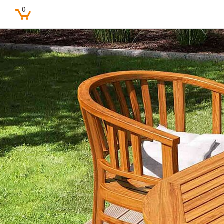
0
Beliebte Suchbegriffe
Feine Farben
Lacke
Pure farben
Kinderzimmer
Farbenfreunde