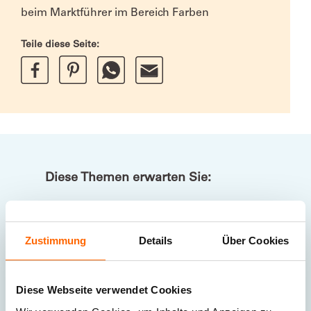
beim Marktführer im Bereich Farben
Teile diese Seite:
Diese Themen erwarten Sie:
Unternehmen
Qualität, Farbkompetenz und
Zustimmung
Details
Über Cookies
Gesundheit
Nachhaltigkeit
Diese Webseite verwendet Cookies
Chronik, Innovationen und
Auszeichnungen