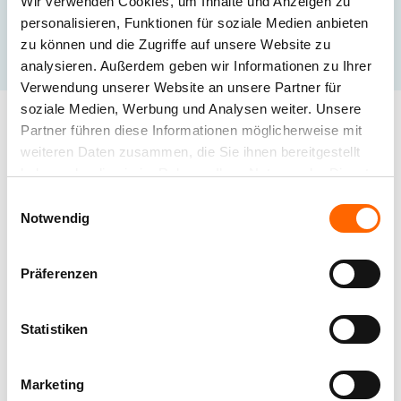
Wir verwenden Cookies, um Inhalte und Anzeigen zu
personalisieren, Funktionen für soziale Medien anbieten
Karriere
zu können und die Zugriffe auf unsere Website zu
analysieren. Außerdem geben wir Informationen zu Ihrer
Verwendung unserer Website an unsere Partner für
soziale Medien, Werbung und Analysen weiter. Unsere
Partner führen diese Informationen möglicherweise mit
Wir suchen Ihre Kompetenz und
weiteren Daten zusammen, die Sie ihnen bereitgestellt
haben oder die sie im Rahmen Ihrer Nutzung der Dienste
Ihr Engagement
gesammelt haben.
Einwilligungsauswahl
Sie sind auf der Suche nach neuen, interessanten
Notwendig
Herausforderungen oder möchten erste
Erfahrungen im Berufsleben sammeln? Dann
schauen Sie sich die aktuellen Stellenangebote von
Präferenzen
Alpina und der DAW Unternehmensgruppe an!
Statistiken
ZU UNSEREN
STELLENANGEBOTEN
Marketing