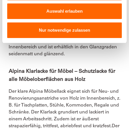
Der Alpina Parkettlack für stark beanspruchte Holz-
Auswahl erlauben
Böden grundiert und versiegelt Parkettböden,
Böden aus Kork und Treppenbeläge in nur einem
Anstrich. Er ist besonders strapazierfähig, trittfest,
Nur notwendige zulassen
abriebfest und kratzfest. Der farblose Lack eignet
sich für alle Neu- und Renovierungsanstriche im
Innenbereich und ist erhältlich in den Glanzgraden
seidenmatt und glänzend.
Alpina Klarlacke für Möbel – Schutzlacke für
alle Möbeloberflächen aus Holz
Der klare Alpina Möbellack eignet sich für Neu- und
Renovierungsanstriche von Holz im Innenbereich, z.
B. für Tischplatten, Stühle, Kommoden, Regale und
Schränke. Der Klarlack grundiert und lackiert in
einem Arbeitsschritt. Zudem ist er äußerst
strapazierfähig, trittfest, abriebfest und kratzfest.Der