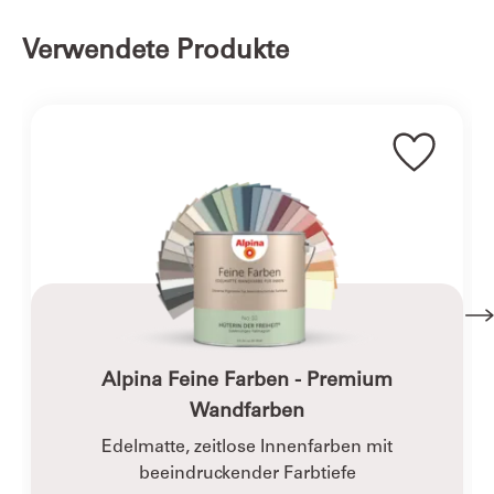
einbauen. Kombiniert mit Schokoladenbraun und
warmen Naturtönen schafft Mint eine dezente
Verwendete Produkte
Gemütlichkeit. Mit Kupfer, hellem Holz oder
Pudertönen können spannende Akzente gesetzt
werden, während Mint zusammen mit Weiß, Grau
und Grafikprints zum modernen Scandi-Chic passt.
Alpina Feine Farben - Premium
Wandfarben
Edelmatte, zeitlose Innenfarben mit
beeindruckender Farbtiefe