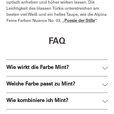
optisch anheben und höher wirken lassen. Die
Leichtigkeit des blassen Türkis unterstreichen am
besten viel Weiß und ein helles Taupe, wie die Alpina
Feine Farben Nuance No. 03, „
Poesie der Stille
“.
FAQ
Wie wirkt die Farbe Mint?
Die Wandfarbe Mint wirkt auf Menschen frisch und
Welche Farbe passt zu Mint?
belebend und erzeugt gleichzeitig eine ruhige und
entspannte Raumatmosphäre. Mint-Grüne Farbe
Die Farbe Mint ist außerordentlich vielseitig. Zu ihr
strahlt Wärme und Fröhlichkeit aus und ist äußerst
Wie kombiniere ich Mint?
passen Weiß, Naturtöne wie Sand oder Beige,
anpassungsfähig.
Pastelltöne wie Gelb, Flieder oder Rosé, andere
Mint lässt sich mühelos in verschiedene Stile
Minttöne, Grau und helle Holzfarben.