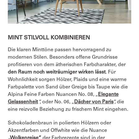
MINT STILVOLL KOMBINIEREN
Die klaren Minttöne passen hervorragend zu
modernen Stilen. Besonders offene Grundrisse
profitieren von dem ätherischen Farbcharakter, der
den Raum noch weiträumiger wirken lässt
. Für
Wohnlichkeit sorgen Hölzer, Plaids und eine warme
Farbpalette von Sand über Greige bis Taupe wie die
Alpina Feine Farben Nuancen No. 08, „
Elegante
Gelassenheit
“, oder No. 06, „
Dächer von Paris
“, die
eine reizvolle Beziehung zu frischem Mint eingehen.
Schokoladenbraun in polierten Hölzern oder
Akzentfarben und Offwhite wie die Nuance
„
Wolkenreise
“
der Farbrezepte sind in der