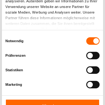
analysieren. Außerdem geben wir Informationen zu Ihrer
Auch untereinander harmonieren die blassen
Verwendung unserer Website an unsere Partner für
Blaugrüntöne von Aquamarin bis Pfefferminz
soziale Medien, Werbung und Analysen weiter. Unsere
mühelos.
Also, bei all den hübschen Minttönen –
Partner führen diese Informationen möglicherweise mit
warum sich auf einen festlegen? Kombinieren Sie
weiteren Daten zusammen, die Sie ihnen bereitgestellt
doch einfach zwei bis drei verschiedene Nuancen an
haben oder die sie im Rahmen Ihrer Nutzung der Dienste
einer Wand mit strahlendem Weiß und in
gesammelt haben.
geometrischen Linien, die den klaren Farbcharakter
Einwilligungsauswahl
Notwendig
unterstreichen.
Präferenzen
Statistiken
Marketing