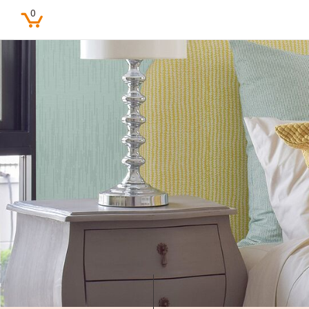
0
Beliebte Suchbegriffe
Feine Farben
Lacke
Pure farben
Kinderzimmer
Farbenfreunde