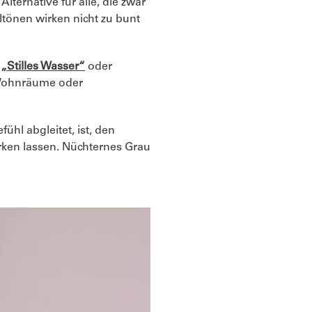
Alternative für alle, die zwar
ltönen wirken nicht zu bunt
e
„Stilles Wasser“
oder
Wohnräume oder
ühl abgleitet, ist, den
rken lassen. Nüchternes Grau