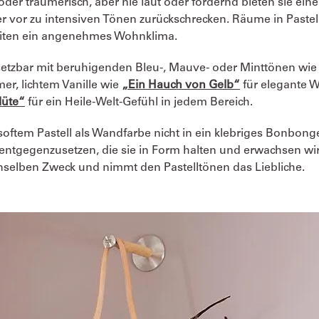
oder träumerisch, aber nie laut oder fordernd bieten sie eine 
r vor zu intensiven Tönen zurückschrecken. Räume in Pastel
reiten ein angenehmes Wohnklima.
insetzbar mit beruhigenden Bleu-, Mauve- oder Minttönen wi
er, lichtem Vanille wie
„Ein Hauch von Gelb“
für elegante 
lüte“
für ein Heile-Welt-Gefühl in jedem Bereich.
softem Pastell als Wandfarbe nicht in ein klebriges Bonbongef
 entgegenzusetzen, die sie in Form halten und erwachsen wi
denselben Zweck und nimmt den Pastelltönen das Liebliche.