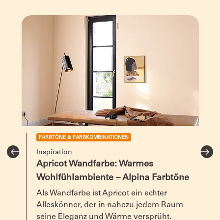
Farbton /
matt, Farbfamilie: Orange
Glanzgrad
Gebindegrößen
1 Liter für ca. 8–12 m²
2,5 Liter für ca. 20–30 m²
Alle Angaben bei einmaligem Anstrich.
Untergrund
GipskartonplattenMauerwerkBetonPutzTapeteb
gestrichene Flächen
Trocknung
Bei + 20 °C und 65 % rel. Luftfeuchte nach 4 –
FARBTÖNE & FARBKOMBINATIONEN
Stunden oberflächentrocken. Nach 12 Stunde
Inspiration
trocken. Bei niedrigerer Temperatur und höhe
Apricot Wandfarbe: Warmes
Luftfeuchte verlängern sich diese Zeiten.
Wohlfühlambiente – Alpina Farbtöne
Als Wandfarbe ist Apricot ein echter
Auszeichnungen
Blauer Engel, Nr.1 Farbenmarke, Original Alp
Alleskönner, der in nahezu jedem Raum
Deckkraft
seine Eleganz und Wärme versprüht.