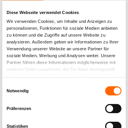
Farbton erleben
Geben Sie die m² an:
und zum Austausch.
Sicherheitsdatenblatt
Diese Webseite verwendet Cookies
Erlebe diesen und alle anderen Farbtöne mit der
Die Farbrezepte Innenfarben sind hochdeckend,
Wir verwenden Cookies, um Inhalte und Anzeigen zu
Broschüre
Alpina Farbraum App Zuhause.
farbintensiv und haben eine hohe Reichweite. Die
personalisieren, Funktionen für soziale Medien anbieten
hohe Qualität der Farbe wird durch folgende
Weitere Farbtöne aus der Farbfamilie
Safety data sheet
zu können und die Zugriffe auf unsere Website zu
Eigenschaften unterstützt:
JETZT APP DOWNLOADEN AUF:
analysieren. Außerdem geben wir Informationen zu Ihrer
atmungsaktiv
Verwendung unserer Website an unsere Partner für
tropfgehemmt
soziale Medien, Werbung und Analysen weiter. Unsere
wasserverdünnbar
SWEET
Partner führen diese Informationen möglicherweise mit
Alpina Roller
BISCOTTI
HOME
weiteren Daten zusammen, die Sie ihnen bereitgestellt
umweltschonend
groß
haben oder die sie im Rahmen Ihrer Nutzung der Dienste
strapazierfähig
Der Farbroller
gesammelt haben.
Einwilligungsauswahl
Besondere Vorteile: Erhältlich in 43 Farbtönen.
zur
Notwendig
Verarbeitung
Alpina Farbrezepte – ein Raum, sechs Wirkungen
von Alpina
Angezeigt
2
von
3
Kombinationstönen
Innenfarben
Präferenzen
Jedes der sechs Alpina Farbrezepte setzt sich aus
unterschiedlich intensiven Farben zusammen, die
nach dem Streichen verschiedene Raumwirkungen
Statistiken