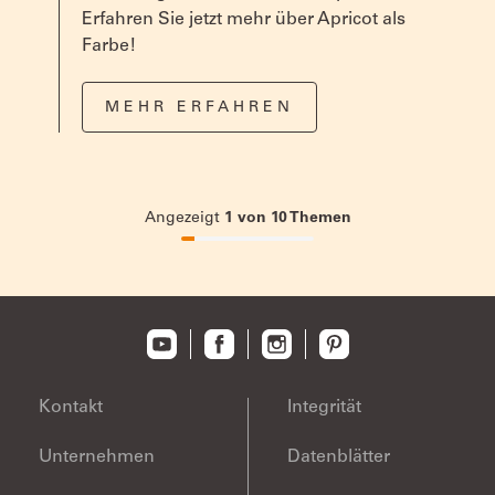
Erfahren Sie jetzt mehr über Apricot als
Farbe!
Geeignetes
Alpina Roller, Heizkörper-Pinsel für die Ecken.
Werkzeug
größeren Flächen können auch Sprühgeräte
MEHR ERFAHREN
eingesetzt werden.
Angezeigt
1
von
10
Themen
10%
completed
Kontakt
Integrität
Unternehmen
Datenblätter