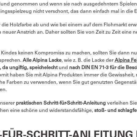
und genommen und wenn sie nach ausgedehntem Spielen ih
lingsspielzeug nicht verschont, das dann einfach mal in die Ec
r die Holzfarbe ab und wie bei einem auf dem Flohmarkt er
 neuer Anstrich an. Daher sollten Sie von Zeit zu Zeit eine
 Kindes keinen Kompromiss zu machen, sollten Sie dann nur
tsprechen.
Alle Alpina Lacke
, wie z. B. die Lacke der
Alpina Fe
 da ungiftig, speichelecht
und
nach DIN EN 71-3 für die Bes
omit haben Sie mit Alpina Produkten immer die Gewissheit, 
che Farben zu verwenden, wenn Sie gut genutzten Gegenst
en.
unserer
praktischen Schritt-für-Schritt-Anleitung
verleihen Si
en eine schöne und widerstandsfähige,
stoß- und schlagf
-FÜR-SCHRITT-ANLEITUNG