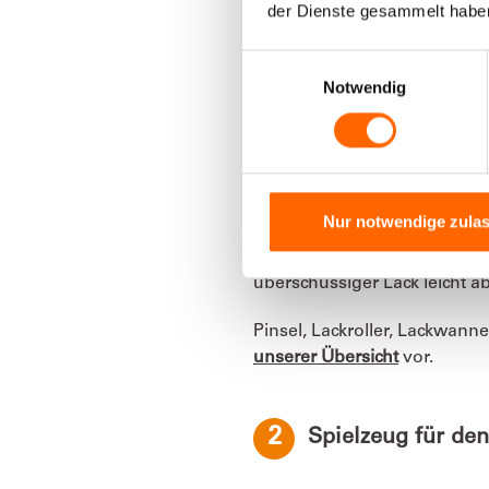
1
Das richtige Werk
der Dienste gesammelt habe
Einwilligungsauswahl
Notwendig
GEEIGNETE PINSEL UN
Zum Streichen mit Acryllack 
mit Kunststoffborsten
. Mit 
abstreifen.
Nur notwendige zula
Bei
größeren Flächen
ist ein
erzeugen. Verwenden Sie da
überschüssiger Lack leicht ab
Pinsel, Lackroller, Lackwann
unserer Übersicht
vor.
2
Spielzeug für den