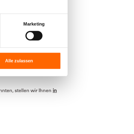
Marketing
erfekten Verlauf ein
Pinsel
n Pinsel einfach am Rand
Alle zulassen
liche Lackoberfläche zu
ichmäßig eintauchen und
nnten, stellen wir Ihnen
in