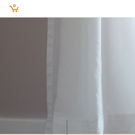
0
Beliebte Suchbegriffe
Feine Farben
Lacke
Pure farben
Kinderzimmer
Farbenfreunde