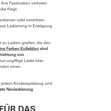
re Faszination verloren
ke fliegt.
worbenen oder vererbten
 neue Lackierung in Erwägung
 zu Lacken greifen, die den
ine Farben Kollektion
sind
chichtung von
nur ungiftige Lacke bzw.
änden einen
e jedem Kinderspielzeug und
este Neulackierung
.
 FÜR DAS