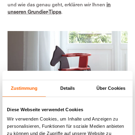
und wie das genau geht, erklären wir Ihnen
in
unseren Grundier-Tipps
.
Zustimmung
Details
Über Cookies
Diese Webseite verwendet Cookies
Wir verwenden Cookies, um Inhalte und Anzeigen zu
DER RICHTIGE LACK: EIGENSCHAFTEN UND
personalisieren, Funktionen für soziale Medien anbieten
zu können und die Zugriffe auf unsere Website zu
INHALTSSTOFFE MÜSSEN STIMMEN