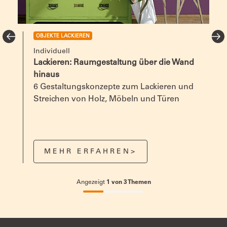
OBJEKTE LACKIEREN
Individuell
Lackieren: Raumgestaltung über die Wand
hinaus
6 Gestaltungskonzepte zum Lackieren und
Streichen von Holz, Möbeln und Türen
MEHR ERFAHREN>
Angezeigt
1
von
3
Themen
33.33333333333333%
completed