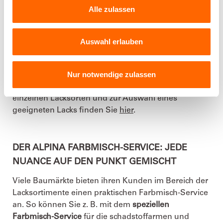
kann ein Schaukelpferd, das wieder einen neuen,
Alle zulassen
zeitgemäßen Anstrich bekommt, gleich mehreren
Generationen Freude bereiten.
Auswahl erlauben
Da die
Lacke von Alpina wasserbasiert
sind, sind sie
zudem besonders
geruchsarm
und können
Nur notwendige zulassen
problemlos in der Wohnung verarbeitet werden.
Weitere Informationen zum Unterschied zwischen
einzelnen Lacksorten und zur Auswahl eines
geeigneten Lacks finden Sie
hier
.
DER ALPINA FARBMISCH-SERVICE: JEDE
NUANCE AUF DEN PUNKT GEMISCHT
Viele Baumärkte bieten ihren Kunden im Bereich der
Lacksortimente einen praktischen Farbmisch-Service
an. So können Sie z. B. mit dem
speziellen
Farbmisch-Service
für die schadstoffarmen und