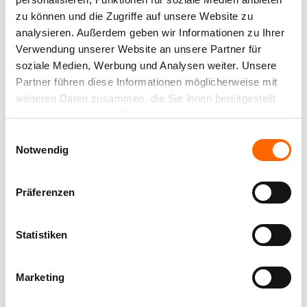
überlackiert werden
zu können und die Zugriffe auf unsere Website zu
Hohe Deckkraft
analysieren. Außerdem geben wir Informationen zu Ihrer
Verwendung unserer Website an unsere Partner für
soziale Medien, Werbung und Analysen weiter. Unsere
Partner führen diese Informationen möglicherweise mit
weiteren Daten zusammen, die Sie ihnen bereitgestellt
LACKIEREN: DAS SOLLTEN SIE BEACHTEN
haben oder die sie im Rahmen Ihrer Nutzung der Dienste
Denken Sie vor dem Lackieren an die
gesammelt haben.
Einwilligungsauswahl
Untergrundprüfung und -vorbehandlung
. Der
Notwendig
Untergrund muss sauber und trocken sein und dem
Lack eine gute Haftung bieten. Schleifen Sie den
Präferenzen
Untergrund an, so wird dessen Oberfläche rau und
der Lack kann besser haften.
Statistiken
Je nach Basis des Lacks, wässrig oder
lösemittelhaltig, gibt es
unterschiedliche Werkzeuge
für die Verarbeitung
. Nur mit dem passenden
Marketing
Werkzeug erzielen Sie ein einwandfreies