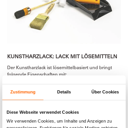
KUNSTHARZLACK: LACK MIT LÖSEMITTELN
Der Kunstharzlack ist lösemittelbasiert und bringt
folgende Eigenschaften mit:
Gute Offenzeit
Guter Verlauf
Zustimmung
Details
Über Cookies
Besonders harte und kratzfeste Oberfläche,
dadurch besondere Eignung für stark
Diese Webseite verwendet Cookies
beanspruchte Flächen
Wir verwenden Cookies, um Inhalte und Anzeigen zu
Kann mit anderem Kunstharzlack und Acryllack
personalisieren, Funktionen für soziale Medien anbieten