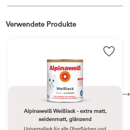
zweiten Anstrich auf Kunstharzlack mindestens drei
Acryllacke haben den Vorteil, dass sie sehr
volle Tage vergehen.
geruchsarm sind. Deshalb werden sie besonders
gerne für Innenräume genutzt.
Verwendete Produkte
Alpinaweiß Weißlack - extra matt,
seidenmatt, glänzend
Universallack für alle Oberflächen und