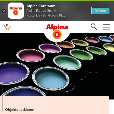
Alpina Farbraum
Alpina Farbraum
Öffnen
Öffnen
Alpina Farben GmbH
Alpina Farben GmbH
Kostenlos - Bei Google Play
Kostenlos - Bei Google Play
0
Beliebte Suchbegriffe
Feine Farben
Lacke
Pure farben
Kinderzimmer
Farbenfreunde
Objekte lackieren