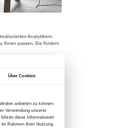
rukturierten Analytikern.
u Ihnen passen. Sie fördern
leganz
“ der
Alpina
rgeben die beiden Farbtöne
Über Cookies
ente ein und sorgen Sie für
 Medien anbieten zu können
hrer Verwendung unserer
 führen diese Informationen
ie im Rahmen Ihrer Nutzung