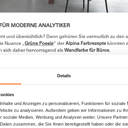
FÜR MODERNE ANALYTIKER
t und übersichtlich? Dann gehören Sie vermutlich zu den st
ie Nuance „
Grüne Poesie
“ der
Alpina Farbrezepte
könnten z
n sich daher hervorragend als
Wandfarbe für Büros
.
andgestaltung, beispielsweise mit der Farbnuance „
Dunkle E
kt modern, neutral und lenkt nicht ab. Im Zusammenspiel e
Details
 mehr Konzentrationsleistung. Setzen Sie dezente Deko-Elem
imischen Büro.
Cookies
nhalte und Anzeigen zu personalisieren, Funktionen für soziale
Website zu analysieren. Außerdem geben wir Informationen zu I
r soziale Medien, Werbung und Analysen weiter. Unsere Partner
 Daten zusammen, die Sie ihnen bereitgestellt haben oder die s