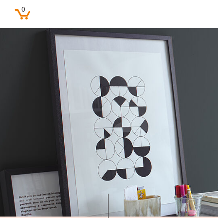
0
Beliebte Suchbegriffe
Feine Farben
Lacke
Pure farben
Kinderzimmer
Farbenfreunde