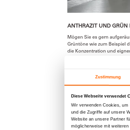
ANTHRAZIT UND GRÜN 
Mögen Sie es gern aufgeräum
Grüntöne wie zum Beispiel d
die Konzentration und eigne
Das gilt auch für Grau als W
Farbrezepte
. Die Nuance wir
Zustimmung
eine ideale Kombination für
ausreichend Stauraum im he
Diese Webseite verwendet 
Wir verwenden Cookies, um I
und die Zugriffe auf unsere 
Website an unsere Partner fü
möglicherweise mit weiteren