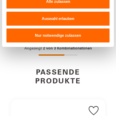
die Eine für dich zu finden, haben wir es dir etwas
Alle zulassen
einfacher gemacht: Für unsere pure farben haben wir 40
einzigartige Farbtöne ausgewählt, sie in übersichtliche
ZARTORANGE
PAPAYAORANGE
Farbfamilien aufgeteilt und mit selbsterklärenden Namen
Auswahl erlauben
versehen. So verbringst du weniger Zeit mit Aussuchen
und Entscheiden und mehr damit, dich mit genau den
Angezeigt
2
von
2
Produkten
neuen Farben wohlzufühlen, die zu deinem Zuhause und
Nur notwendige zulassen
zu deinem Leben passen.
Perfect Couple. Einfach. Machen.
Angezeigt
2
von
3
Kombinationstönen
Jede deiner Lieblingsfarben hat eine Lieblingsfarbe.
Beide kannst du in deinem Zuhause perfekt miteinander
kombinieren - einfach ein Perfect Couple.Pastellorange &
RhabarberrotDas Pastellorange will gar nicht alle Blicke
auf sich ziehen. Clever! Denn so bekommt es mit dem
PASSENDE
Rhabarberrot einen auffälligen, reizvollen Partner. Anders
gesagt: Charme trifft Chic.
PRODUKTE
Farbton / Glanzgrad
matt, Farbfamilie: Orange
Gebindegrößen
Alpina Pure Farben (Alle Angaben
bei einmaligem Anstrich auf