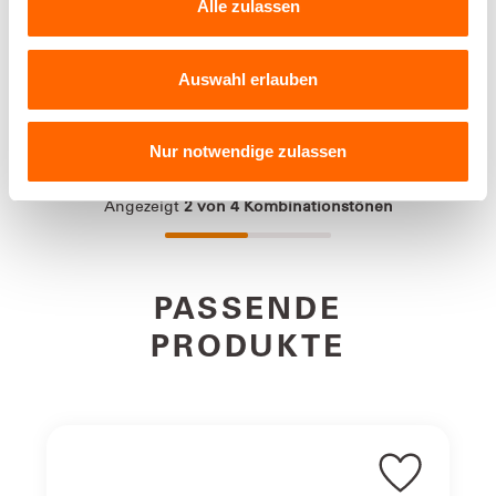
unterscheiden. Weil das ein paar zu viele sind, um schnell
Alle zulassen
die Eine für dich zu finden, haben wir es dir etwas
einfacher gemacht: Für unsere pure farben haben wir 40
MONDGRAU
WOLKENGRAU
einzigartige Farbtöne ausgewählt, sie in übersichtliche
Auswahl erlauben
Farbfamilien aufgeteilt und mit selbsterklärenden Namen
versehen. So verbringst du weniger Zeit mit Aussuchen
Angezeigt
2
von
2
Produkten
und Entscheiden und mehr damit, dich mit genau den
Nur notwendige zulassen
neuen Farben wohlzufühlen, die zu deinem Zuhause und
zu deinem Leben passen.
Perfect Couple. Einfach. Machen.
Angezeigt
2
von
4
Kombinationstönen
Jede deiner Lieblingsfarben hat eine Lieblingsfarbe.
Beide kannst du in deinem Zuhause perfekt miteinander
kombinieren - einfach ein Perfect Couple.Anthrazitgrau &
SandbeigeBlack is beautiful, Anthrazitgrau erst recht. Die
PASSENDE
starke, kraftvolle Erscheinung ist wie geschaffen für ein
leises Pendant. Welcome, silent Sandbeige!
PRODUKTE
Farbton / Glanzgrad
matt, Farbfamilie: Grau
Gebindegrößen
Alpina Pure Farben (Alle Angaben
bei einmaligem Anstrich auf