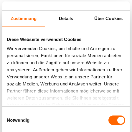
Zustimmung
Details
Über Cookies
Diese Webseite verwendet Cookies
Wir verwenden Cookies, um Inhalte und Anzeigen zu
Mengenkalkulator
personalisieren, Funktionen für soziale Medien anbieten
Berechnen Sie die benötigte Farbmenge:
zu können und die Zugriffe auf unsere Website zu
Produktdetails
analysieren. Außerdem geben wir Informationen zu Ihrer
Wie groß ist die Fläche, die sie streichen
Verwendung unserer Website an unsere Partner für
Mittelschichtlasur in seidenmattem Teak-Farbton
möchten?
soziale Medien, Werbung und Analysen weiter. Unsere
zum intensiven Langzeit-Schutz von Hölzern im
Verarbeitung
Partner führen diese Informationen möglicherweise mit
Außenbereich
Geben Sie die Höhe in m an:
weiteren Daten zusammen, die Sie ihnen bereitgestellt
1. UntergrundvorbereitungDer
Die Alpina Holz Premium-Lasur wurde durch das Alpina
haben oder die sie im Rahmen Ihrer Nutzung der Dienste
Ergänzende Produkte und
Entwicklungszentrum in Österreich für raue
Untergrund muss sauber, tragfähig,
gesammelt haben.
Geben Sie die Breite in m an:
Witterungsbedingungen wie im Alpenraum formuliert
Werkzeuge
Einwilligungsauswahl
trocken, öl-, wachs- und fettfrei sein.
und bietet bis zu 8 Jahre intensiven Langzeit-
Notwendig
ODER
Wetterschutz. Diese seidenmatte Premium-
Harzreiche Hölzer mit Nitroverdünnung
Diese Produkte und Werkzeuge passen dazu:
Mittelschichtlasur schützt mittels UV-reflektierenden