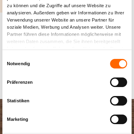
zu können und die Zugriffe auf unsere Website zu
analysieren. Außerdem geben wir Informationen zu Ihrer
WEITERE OBJEKTE
Verwendung unserer Website an unsere Partner für
soziale Medien, Werbung und Analysen weiter. Unsere
Partner führen diese Informationen möglicherweise mit
weiteren Daten zusammen, die Sie ihnen bereitgestellt
HOLZSCHUTZ LÖSUNGEN,
haben oder die sie im Rahmen Ihrer Nutzung der Dienste
AUF DIE SIE VERTRAUEN KÖNNEN
gesammelt haben.
Einwilligungsauswahl
Notwendig
Präferenzen
Statistiken
Marketing