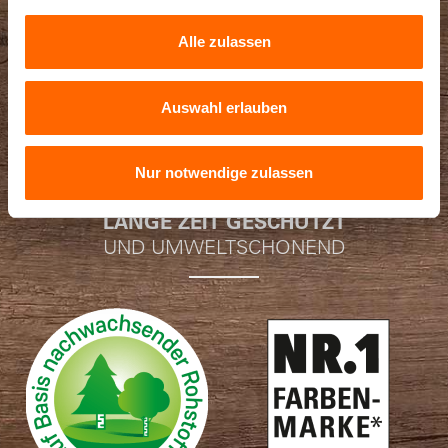
ALLE HOLZSCHUTZ-PRODUKTE
Alle zulassen
Holz streichen, schützen und pflegen mit den
Holzfarben, Holzlasuren und Holz-Ölen von Alpina
Auswahl erlauben
Mehr
Nur notwendige zulassen
LANGE ZEIT GESCHÜTZT
UND UMWELTSCHONEND