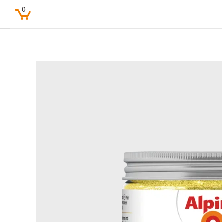
0
Beliebte Suchbegriffe
Feine Farben
Lacke
Pure farben
Kinderzimmer
Farbenfreunde