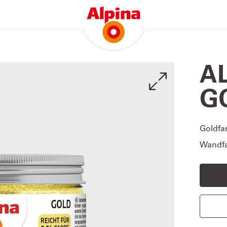
A
G
Goldfar
Wandfa