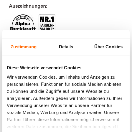
Auszeichnungen:
Zustimmung
Details
Über Cookies
Mengenkalkulator
Diese Webseite verwendet Cookies
Berechnen Sie die benötigte Farbmenge:
Wir verwenden Cookies, um Inhalte und Anzeigen zu
Produktdetails
personalisieren, Funktionen für soziale Medien anbieten
Wie groß ist die Fläche, die sie streichen
zu können und die Zugriffe auf unsere Website zu
Edles Lackspray zum Sprühen im Innenbereich in
möchten?
romantischem Rosé
analysieren. Außerdem geben wir Informationen zu Ihrer
Verarbeitung
Geben Sie die Höhe in m an:
Verwendung unserer Website an unsere Partner für
Ein verträumter, aber erwachsener Romantiker: Zwar hat
soziale Medien, Werbung und Analysen weiter. Unsere
3 Schritte zum perfekten Ergebnis
der Ton ein sanftes, feminines Wesen, doch präsentiert
Ergänzende Produkte und
Partner führen diese Informationen möglicherweise mit
diese vergraute Rosé-Nuance gern ihre tiefsinnige,
Geben Sie die Breite in m an:
klassische Seite.
Werkzeuge
1. Arbeitsvorbereitung: Kanten und nicht zu streichende
weiteren Daten zusammen, die Sie ihnen bereitgestellt
Erlesene Farbpigmente für beeindruckende
Flächen sorgfältig abkleben. Die Arbeitsumgebung