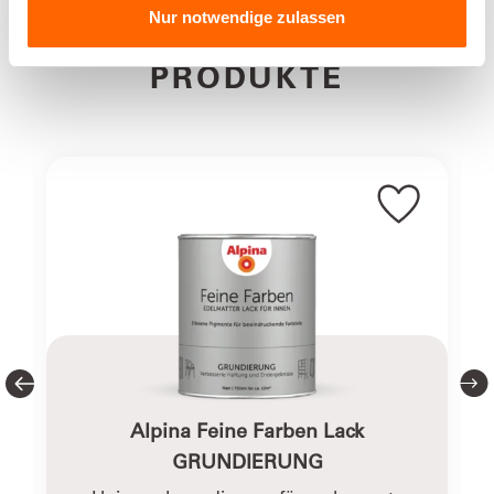
Metallictöne zum Setzen schimmernder Akzente. Farben
Wandfarbe -
Edelmatter
Nur notwendige zulassen
sind Ausdruck unserer Persönlichkeit. Mit Farben
Farbfamilie Rot
PASSENDE
Lack für innen -
verleihen wir unserem Zuhause einen besonderen
Farbfamilie Rot
Charakter. Alpina legt Wert auf höchste Qualität und
PRODUKTE
Farbtöne, die Trends überdauern; aus Rohstoffen
ausgezeichneter Qualität und reinen Pigmenten wurde
Alpina Feine Farben kreiert.
Farbton / Glanzgrad
matt, Farbfamilie: Rot
Angezeigt
2
von
2
Produkten
Rosa / Rosé
Gebindegrößen
Ca. 1,5 m² pro Sprühdose (400
ml) auf glattem Untergrund.
Praktische Ergiebigkeit ist
abhängig von vielen Faktoren wie
Porosität und Welligkeit des
Untergrundes und
Alpina Feine Farben Lack
Materialverluste während der
GRUNDIERUNG
Verarbeitung. Den exakten