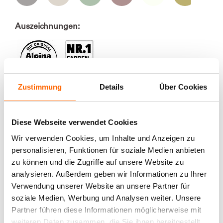
Auszeichnungen:
Zustimmung
Details
Über Cookies
Mengenkalkulator
Diese Webseite verwendet Cookies
Wir verwenden Cookies, um Inhalte und Anzeigen zu
Berechnen Sie die benötigte Farbmenge:
personalisieren, Funktionen für soziale Medien anbieten
Produktdetails
zu können und die Zugriffe auf unsere Website zu
Wie groß ist die Fläche, die sie streichen
Edles Lackspray zum Sprühen im Innenbereich in
möchten?
analysieren. Außerdem geben wir Informationen zu Ihrer
hellem, lichtem Beige
Verarbeitung
Verwendung unserer Website an unsere Partner für
Geben Sie die Höhe in m an:
soziale Medien, Werbung und Analysen weiter. Unsere
Diese elegante Nuance durchweht den Raum in aller
3 Schritte zum perfekten Ergebnis
Zurückhaltung und bleibt mit der subtilen, zarten
Partner führen diese Informationen möglicherweise mit
Ergänzende Produkte und
Anmutung eines ruhigen, besonnenen Hellbeiges
weiteren Daten zusammen, die Sie ihnen bereitgestellt