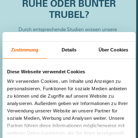
RUHE ODER BUNTER
TRUBEL?
Durch entsprechende Studien wissen unsere
Experten, dass Räume, in denen sich Ihre
Kinder länger aufhalten, eher in sanften
Farben gestaltet werden sollten, damit sie
Zustimmung
Details
Über Cookies
genügend Ruhe ausstrahlen.
Die bunte Lieblingsfarbe Ihrer Kleinen können
Diese Webseite verwendet Cookies
Sie dann als Akzentfläche streichen, oder Sie
Wir verwenden Cookies, um Inhalte und Anzeigen zu
integrieren Sie mithilfe der Einrichtung, zum
personalisieren, Funktionen für soziale Medien anbieten
Beispiel mit Bettwäsche, Teppichen oder
zu können und die Zugriffe auf unsere Website zu
Vorhängen.
analysieren. Außerdem geben wir Informationen zu Ihrer
Durch die Kombination von ruhigeren
Verwendung unserer Website an unsere Partner für
Flächenfarben und intensiven Akzenten
soziale Medien, Werbung und Analysen weiter. Unsere
schaffen Sie eine farblich ausbalancierte
Partner führen diese Informationen möglicherweise mit
Atmosphäre. Je älter Ihr Kind ist, desto
weiteren Daten zusammen, die Sie ihnen bereitgestellt
intensiver dürfen die Akzente sein.