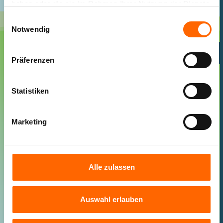
haben oder die sie im Rahmen Ihrer Nutzung der Dienste
gesammelt haben.
Einwilligungsauswahl
Notwendig
Präferenzen
FARBEN ZUM
GROSSWERDEN
Statistiken
Mit der Farbenfreunde Kollektion lässt sich nicht
Marketing
nur eine optimale Raumwirkung erzielen, sie ist
auch abgestimmt auf die verschiedenen
Altersstufen Ihres Kindes. Denn jedes Alter hat
seine Besonderheiten. Während Babys ein Gefühl
der Geborgenheit und Ruhe brauchen, benötigen
Alle zulassen
Kindergartenkinder mehr Anregungen zum Spielen
und zur Förderung der Kreativität. Mit der
Einschulung Ihres Kindes sollten Sie
Auswahl erlauben
unterschiedliche Bereiche für Konzentration, Ruhe,
Lernen und Spielen schaffen, um dem