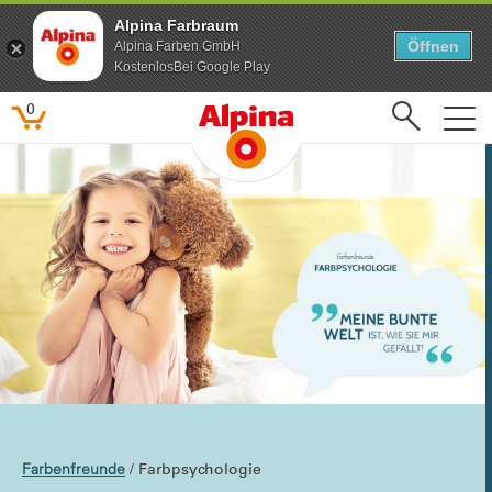
Alpina Farbraum
Öffnen
Alpina Farben GmbH
KostenlosBei Google Play
0
Letzte Suchanfragen
Beliebte Suchbegriffe
Feine Farben
Lacke
Pure farben
Kinderzimmer
Farbenfreunde
/ Farbpsychologie
Farbenfreunde