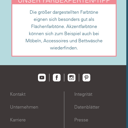
UNSER FARBEXPERTEN-TIPP
Die größer dargestellten Farbtöne
eignen sich besonders gut als
Flächenfarbtöne. Akzentfarbtöne
können sich zum Beispiel auch bei
Möbeln, Accessoires und Bettwäsche
wiederfinden.
Kontakt
Integrität
Unternehmen
Datenblätter
Karriere
Presse