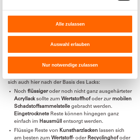
aufbewahren. Stellen sie dazu sicher, dass der Lack
kühl, frostfrei, luftdicht verschlossen
und
kindersicher
gelagert wird. Dazu eignet sich die
Lackdose
ideal,
Alle zulassen
aber auch gut verschließbare Gläser können
verwendet werden. Bereits angebrochener Lack hält
sich auf diese Weise
bis zu einem Jahr
. Noch
Auswahl erlauben
verschlossene Dosen mit Lack bleiben über
mehrere
Jahre
haltbar.
Nur notwendige zulassen
Sollte der Lack nicht mehr zu verwenden sein muss
er entsorgt werden. Die Art der Entsorgung richtet
sich auch hier nach der Basis des Lacks:
Noch
flüssiger
oder noch nicht ganz ausgehärteter
Acryllack
sollte zum
Wertstoffhof
oder zur
mobilen
Schadstoffsammelstelle
gebracht werden.
Eingetrocknete
Reste können hingegen ganz
einfach im
Hausmüll
entsorgt werden.
Flüssige Reste von
Kunstharzlacken
lassen sich
am besten zum
Wertstoff-
oder
Recyclinghof
oder