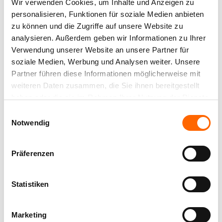
Wir verwenden Cookies, um Inhalte und Anzeigen zu
personalisieren, Funktionen für soziale Medien anbieten
zu können und die Zugriffe auf unsere Website zu
analysieren. Außerdem geben wir Informationen zu Ihrer
Verwendung unserer Website an unsere Partner für
soziale Medien, Werbung und Analysen weiter. Unsere
Partner führen diese Informationen möglicherweise mit
weiteren Daten zusammen, die Sie ihnen bereitgestellt
haben oder die sie im Rahmen Ihrer Nutzung der Dienste
gesammelt haben.
Einwilligungsauswahl
Notwendig
Präferenzen
WIE LAGERE ODER ENTSORGE ICH
LACKRESTE?
Statistiken
Lackreste
, die Sie zu einem späteren Zeitpunkt
weiterverwenden wollen, können sie ganz einfach
Marketing