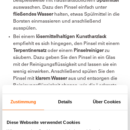
beispielsweise mit haushaltsüblichem
Spülmittel
auswaschen. Dazu den Pinsel einfach unter
fließendes Wasser
halten, etwas Spülmittel in die
Borsten einmassieren und anschließend
ausspülen.
Bei einem
lösemittelhaltigen Kunstharzlack
empfiehlt es sich hingegen, den Pinsel mit einem
Terpentinersatz
oder einem
Pinselreiniger
zu
säubern. Dazu geben Sie den Pinsel in ein Glas
mit der Reinigungsflüssigkeit und lassen sie ein
wenig einwirken. Anschließend spülen Sie den
Pinsel mit
klarem Wasser
aus und entsorgen die
Reinigungsflüssigkeit ebenso, wie die Lackreste.
Besonders wichtig bei beiden Varianten ist, dass die
Zustimmung
Details
Über Cookies
Reinigung
direkt
nach dem Lackieren stattfindet,
damit der Lack keine Chance bekommt
einzutrocknen
.
Diese Webseite verwendet Cookies