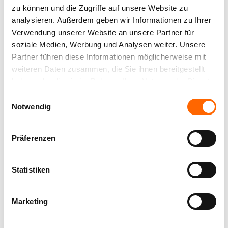
zu können und die Zugriffe auf unsere Website zu
mit kräftigen Farben wie Orange oder
analysieren. Außerdem geben wir Informationen zu Ihrer
komplementären Rot-Nuancen kombinieren. Hier ist
Verwendung unserer Website an unsere Partner für
allerdings Augenmaß gefragt, da die Farben im
soziale Medien, Werbung und Analysen weiter. Unsere
Zusammenspiel schnell unruhig wirken.
Partner führen diese Informationen möglicherweise mit
weiteren Daten zusammen, die Sie ihnen bereitgestellt
haben oder die sie im Rahmen Ihrer Nutzung der Dienste
gesammelt haben.
Einwilligungsauswahl
Notwendig
Präferenzen
Statistiken
Marketing