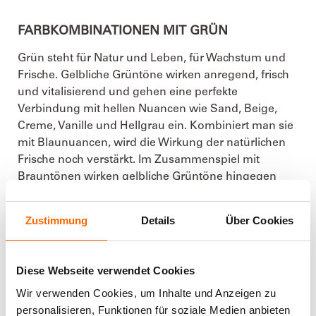
FARBKOMBINATIONEN MIT GRÜN
Grün steht für Natur und Leben, für Wachstum und
Frische. Gelbliche Grüntöne wirken anregend, frisch
und vitalisierend und gehen eine perfekte
Verbindung mit hellen Nuancen wie Sand, Beige,
Creme, Vanille und Hellgrau ein. Kombiniert man sie
mit Blaunuancen, wird die Wirkung der natürlichen
Frische noch verstärkt. Im Zusammenspiel mit
Brauntönen wirken gelbliche Grüntöne hingegen
ruhig und warm. Bläuliche Grüntöne vermitteln eine
ruhige Raumatmosphäre, die zum Entspannen
Zustimmung
Details
Über Cookies
einlädt. Die Kombination mit Brauntönen verstärkt
diese Wirkung. Spannende Akzente entstehen durch
das Nebeneinander von Grün und dunklem Rot. Hier
Diese Webseite verwendet Cookies
bieten sich Burgund- und
Bordeauxnuancen
an
Wir verwenden Cookies, um Inhalte und Anzeigen zu
sowie Violett oder Beerentöne. Wer es kontrastreich
personalisieren, Funktionen für soziale Medien anbieten
und farbenfroh liebt, kann leuchtende Grüntöne auch