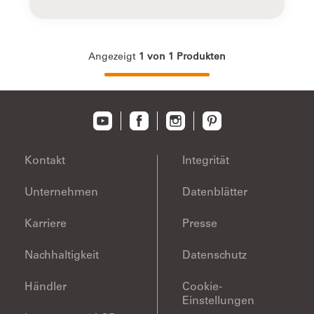
Deckkraft, Alpina Farbkraft
Angezeigt
1
von
1
Produkten
Geeignetes
Das beste Ergebnis erzielst du mit einem
Werkzeug
hochwertigen Kurzflor-Roller. Für die Verarbei
dem Roller, die Farbe in eine saubere Farbwa
einen leeren Eimer füllen und ein Abstreifgitte
benutzen.
Entsorgung
Inhalt und Behälter in Übereinstimmung mit 
Kontakt
Integrität
lokalen, regionalen, nationalen und internati
Vorschriften der Entsorgung zuführen. Wasc
Unternehmen
Datenblätter
darf nicht in die Kanalisation/Umwelt gelange
Karriere
Presse
Nachhaltigkeit
Datenschutz
Händler
Cookie-
Einstellungen