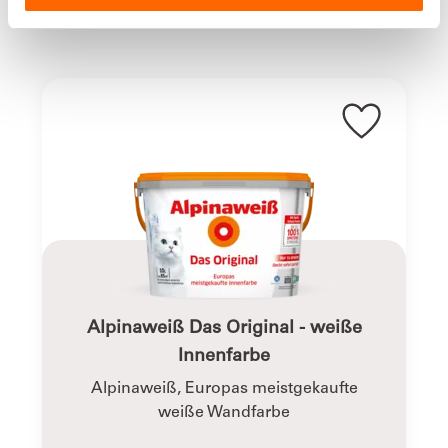
PRODUKTE
Gebindegrößen
Alpina Pantone (Alle Angaben bei einmaligem
auf glattem Untergrund. Auf rauen Fl?chen
entsprechend mehr.)
Angezeigt
2
von
4
Produkten
Untergrund
Tapetebereits gestrichene
FlächenGipskartonplattenMauerwerkPutzDecke
Trocknung
Bei + 20 °C und 65 % rel. Luftfeuchte
nach 4 – 6 Stunden oberflächentrocken.
Nach 12 Stunden trocken.
Bei niedrigerer Temperatur und
Alpinaweiß Das Original - weiße
höherer Luftfeuchte verlängern sich
Innenfarbe
diese Zeiten.
Alpinaweiß, Europas meistgekaufte
weiße Wandfarbe
Auszeichnungen
Blauer Engel, Nr.1 Farbenmarke, Original Alp