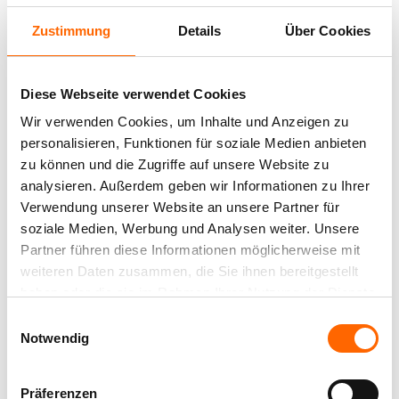
Glanzgrade dieses Produktes:
Zustimmung
Details
Über Cookies
GLÄNZEND
SEIDENMATT
Diese Webseite verwendet Cookies
Auszeichnungen:
Wir verwenden Cookies, um Inhalte und Anzeigen zu
personalisieren, Funktionen für soziale Medien anbieten
zu können und die Zugriffe auf unsere Website zu
analysieren. Außerdem geben wir Informationen zu Ihrer
Verwendung unserer Website an unsere Partner für
soziale Medien, Werbung und Analysen weiter. Unsere
Partner führen diese Informationen möglicherweise mit
Mengenkalkulator
weiteren Daten zusammen, die Sie ihnen bereitgestellt
haben oder die sie im Rahmen Ihrer Nutzung der Dienste
Berechnen Sie die benötigte Farbmenge:
gesammelt haben.
Einwilligungsauswahl
Produktdetails
Notwendig
Wie groß ist die Fläche, die sie streichen
Hochwertiger weißer Lack für langlebige
möchten?
Oberflächen
Verarbeitung
Präferenzen
Geben Sie die Höhe in m an: