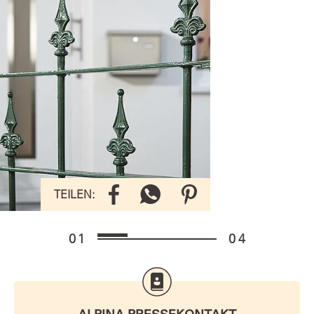
Metallschutz-Lack gibt es in
verschiedenen Farben und
Ausführungen. (Foto: Alpina)
TEILEN:
TEILEN:
1
4