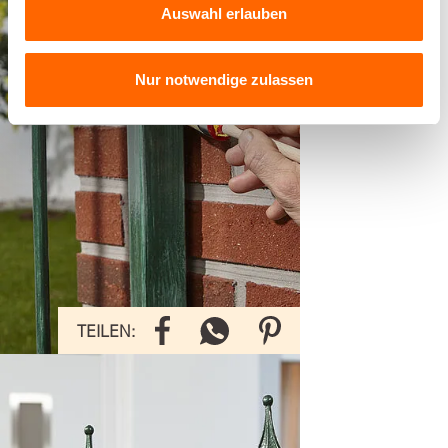
Auswahl erlauben
Wenig Aufwand, große
Wirkung: Der Anti-Rost
Nur notwendige zulassen
Metallschutz-Lack wird in nur
zwei Arbeitsgängen auf den
Rost aufgetragen. (Foto:
Alpina)
TEILEN:
TEILEN:
Grün, Schwarz, Gold, glänzend
oder matt: Den Anti-Rost