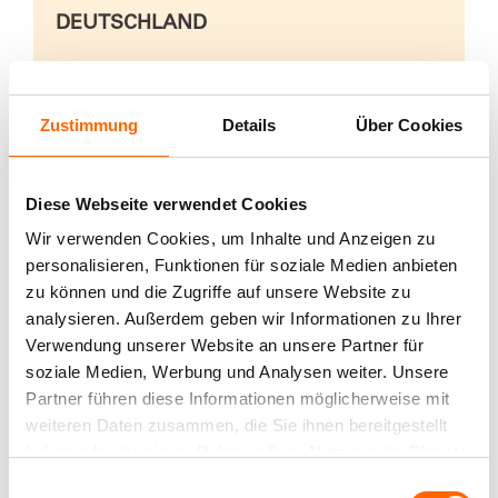
DEUTSCHLAND
Alpina Farben GmbH
Roßdörfer Straße 50
Zustimmung
Details
Über Cookies
D-64372 Ober-
Ramstadt
Fax: +49 6154 7170632
Diese Webseite verwendet Cookies
E-Mail
Wir verwenden Cookies, um Inhalte und Anzeigen zu
info@alpina-farben.de
personalisieren, Funktionen für soziale Medien anbieten
zu können und die Zugriffe auf unsere Website zu
Hotline
analysieren. Außerdem geben wir Informationen zu Ihrer
Tel.: 0800 1238887
Verwendung unserer Website an unsere Partner für
(kostenlose
soziale Medien, Werbung und Analysen weiter. Unsere
Servicehotline)
Partner führen diese Informationen möglicherweise mit
weiteren Daten zusammen, die Sie ihnen bereitgestellt
ÖSTERREICH
haben oder die sie im Rahmen Ihrer Nutzung der Dienste
gesammelt haben.
Glemadur Farben und
Einwilligungsauswahl