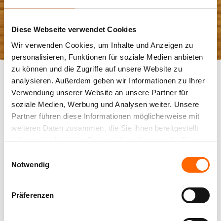
Diese Webseite verwendet Cookies
Wir verwenden Cookies, um Inhalte und Anzeigen zu
Wählen Sie aus:
personalisieren, Funktionen für soziale Medien anbieten
LASIERENDER ENDANSTRICH
zu können und die Zugriffe auf unsere Website zu
Die Holzmaserung bleibt sichtbar.
analysieren. Außerdem geben wir Informationen zu Ihrer
Verwendung unserer Website an unsere Partner für
soziale Medien, Werbung und Analysen weiter. Unsere
Partner führen diese Informationen möglicherweise mit
weiteren Daten zusammen, die Sie ihnen bereitgestellt
haben oder die sie im Rahmen Ihrer Nutzung der Dienste
gesammelt haben.
Einwilligungsauswahl
Notwendig
HOLZSCHUTZ-
WISSEN
Präferenzen
Alle Eigenschaften von einheimischen und exotischen Hölzern