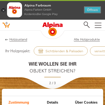
Alpina Farbraum
Öffnen
Alpina Farben GmbH
KostenlosBei Google Play
0
Holzzustand
Alle Holzprodukte
Ihr Holzprojekt:
Sichtblenden & Palisaden
verwitt
WIE WOLLEN SIE IHR
OBJEKT STREICHEN?
2
/ 3
Zustimmung
Details
Über Cookies