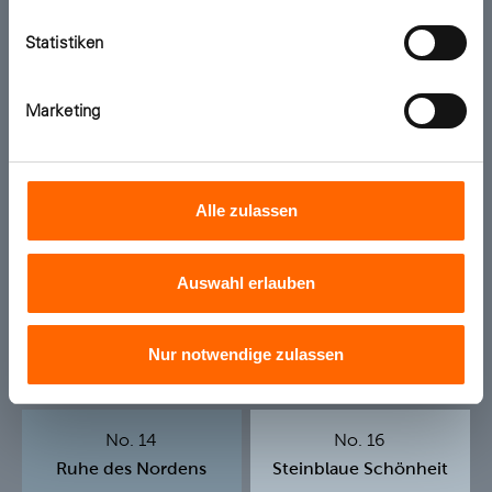
Farbton hinzufügen
Farbton hinzufügen
Statistiken
No. 39
No. 40
Marketing
Quelle der Gelehrten
Himmlische Nachtmusik
Alle zulassen
Auswahl erlauben
Nur notwendige zulassen
Farbton hinzufügen
Farbton hinzufügen
No. 14
No. 16
Ruhe des Nordens
Steinblaue Schönheit