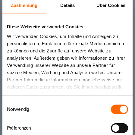
Zustimmung
Details
Über Cookies
Diese Webseite verwendet Cookies
Wir verwenden Cookies, um Inhalte und Anzeigen zu
personalisieren, Funktionen für soziale Medien anbieten
Farbton hinzufügen
Farbton hinzufügen
zu können und die Zugriffe auf unsere Website zu
analysieren. Außerdem geben wir Informationen zu Ihrer
Verwendung unserer Website an unsere Partner für
No. 10
No. 38
soziale Medien, Werbung und Analysen weiter. Unsere
Hüterin der Freiheit
Essenz der Natur
Partner führen diese Informationen möglicherweise mit
weiteren Daten zusammen, die Sie ihnen bereitgestellt
haben oder die sie im Rahmen Ihrer Nutzung der Dienste
gesammelt haben.
Einwilligungsauswahl
Notwendig
Präferenzen