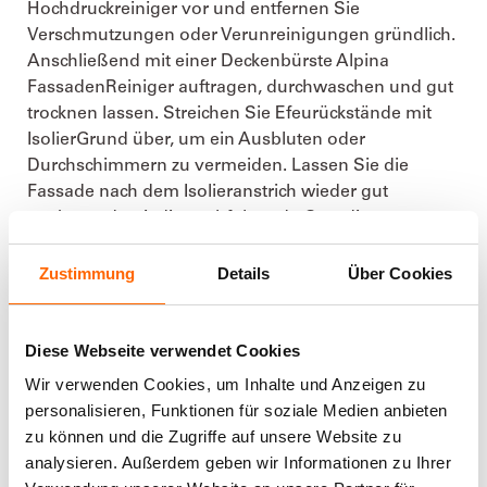
Hochdruckreiniger vor und entfernen Sie
Verschmutzungen oder Verunreinigungen gründlich.
Anschließend mit einer Deckenbürste Alpina
FassadenReiniger auftragen, durchwaschen und gut
trocknen lassen. Streichen Sie Efeurückstände mit
IsolierGrund über, um ein Ausbluten oder
Durchschimmern zu vermeiden. Lassen Sie die
Fassade nach dem Isolieranstrich wieder gut
trocknen, damit die nachfolgende Grundierung
besser in die Hauswand eindringen kann.
Zustimmung
Details
Über Cookies
2. FASSADE GRUNDIEREN
Diese Webseite verwendet Cookies
Grundieren Sie die Hausfassade mit
Alpina
Wir verwenden Cookies, um Inhalte und Anzeigen zu
FassadenGrund
. Die hochwertige Grundierung
personalisieren, Funktionen für soziale Medien anbieten
verfestigt den Untergrund und sorgt für ein
zu können und die Zugriffe auf unsere Website zu
gleichmäßiges Saugverhalten. So trocknet die
analysieren. Außerdem geben wir Informationen zu Ihrer
Fassadenfarbe gleichmäßig, haftet sicher, und der