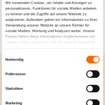
Wir verwenden Cookies, um Inhalte und Anzeigen zu
Bietet langanhaltenden Schutz vor Abnutzung,
personalisieren, Funktionen für soziale Medien anbieten
wodurch die Qualität und Ästhetik der
zu können und die Zugriffe auf unsere Website zu
Oberflächen erhalten bleiben
analysieren. Außerdem geben wir Informationen zu Ihrer
Perfekt geeignet für Bereiche, in denen hohe
Verwendung unserer Website an unsere Partner für
Belastbarkeit und Langlebigkeit erforderlich
soziale Medien, Werbung und Analysen weiter. Unsere
sind
Partner führen diese Informationen möglicherweise mit
Einfache Anwendung - Granulat mit Härter statt
weiteren Daten zusammen, die Sie ihnen bereitgestellt
Angezeigt
1
von
5
Produkten
Wasser anmischen, fertig
haben oder die sie im Rahmen Ihrer Nutzung der Dienste
gesammelt haben.
Einwilligungsauswahl
Alpina Mineral Beton
Notwendig
Entdecken Sie die Einfachheit von Alpina Mineral
WEITERE THEMEN
Beton für stilvolle, fugenlose Flächen. Das
Präferenzen
Sortiment besteht aus nur drei Kernprodukten:
ENTDECKEN
Grundierung, Granulat und Versiegelung – perfekt
für einen langlebigen, echten mineralischen Beton-
Statistiken
Look. Ideal für trendbewusste Gestalter, sind die
Produkte für Böden, Wände und Nassbereiche
Marketing
geeignet und bieten eine breite Farbpalette von