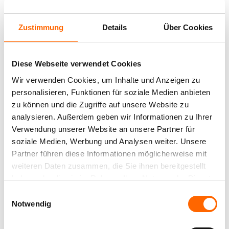
Zustimmung
Details
Über Cookies
PUDRIGES BRAUN -
Diese Webseite verwendet Cookies
VIELFÄLTIG UND
Wir verwenden Cookies, um Inhalte und Anzeigen zu
personalisieren, Funktionen für soziale Medien anbieten
WANDELBAR
zu können und die Zugriffe auf unsere Website zu
analysieren. Außerdem geben wir Informationen zu Ihrer
Zartes Puder ist ein stimmungsvoller Taupe-Ton, der
Verwendung unserer Website an unsere Partner für
sich harmonisch mit bunten und unbunten Farbtönen
soziale Medien, Werbung und Analysen weiter. Unsere
kombinieren lässt. Dunklere Braunnuancen betonen
Partner führen diese Informationen möglicherweise mit
seine warme, gemütliche Seite. Dezent und
weiteren Daten zusammen, die Sie ihnen bereitgestellt
zurückhaltend wird es in der Kombination mit Mauve.
haben oder die sie im Rahmen Ihrer Nutzung der Dienste
gesammelt haben.
Einwilligungsauswahl
Verwendete Produkte:
Notwendig