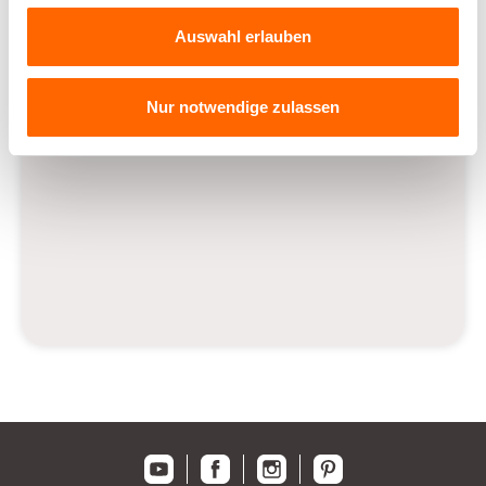
Auswahl erlauben
Alpina Feine Farben - Farbmischservice
Edelmatte, zeitlose Innenfarben in 224
Nur notwendige zulassen
individuellen Farbnuancen