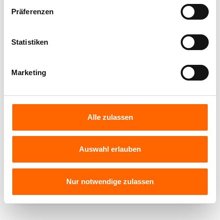
Präferenzen
Statistiken
Marketing
Alle zulassen
Sturm Effekt Anthrazit
Effekt-Farbe für faszinierende Oberflächen mit
Auswahl erlauben
feinstem Quarzsand und schimmerndem
Glanzeffekt.
Nur notwendige zulassen