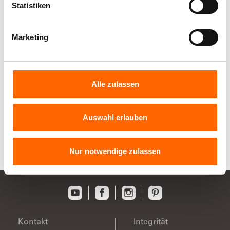
Statistiken
Marketing
Alpina Feine Farben Innenfarbe No. 06
DÄCHER VON PARIS - Romantisches
Taupe
Alle zulassen
Edelmatte Wandfarbe - Farbfamilie Braun
Auswahl erlauben
Nur notwendige zulassen
Kontakt
Integrität