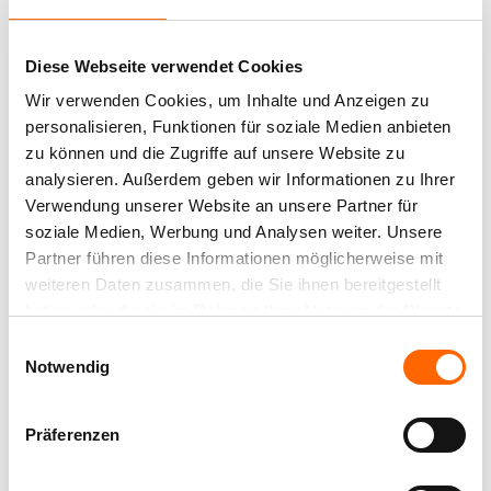
Diese Webseite verwendet Cookies
EDELMATTE
Wir verwenden Cookies, um Inhalte und Anzeigen zu
personalisieren, Funktionen für soziale Medien anbieten
WANDFARBE -
zu können und die Zugriffe auf unsere Website zu
analysieren. Außerdem geben wir Informationen zu Ihrer
FARBFAMILIE BRAUN
Verwendung unserer Website an unsere Partner für
soziale Medien, Werbung und Analysen weiter. Unsere
Partner führen diese Informationen möglicherweise mit
weiteren Daten zusammen, die Sie ihnen bereitgestellt
Verwendete Produkte:
haben oder die sie im Rahmen Ihrer Nutzung der Dienste
gesammelt haben.
Einwilligungsauswahl
Notwendig
Präferenzen