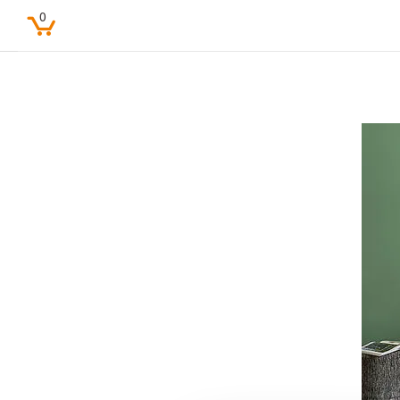
0
Beliebte Suchbegriffe
Feine Farben
Lacke
Pure farben
Kinderzimmer
Farbenfreunde