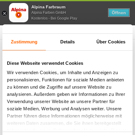
Alpina Farbraum
Alpina Farbraum
Öffnen
Öffnen
Alpina Farben GmbH
Alpina Farben GmbH
Kostenlos - Bei Google Play
Kostenlos - Bei Google Play
0
Zustimmung
Details
Über Cookies
Diese Webseite verwendet Cookies
Beliebte Suchbegriffe
Wir verwenden Cookies, um Inhalte und Anzeigen zu
Feine Farben
personalisieren, Funktionen für soziale Medien anbieten
Lacke
zu können und die Zugriffe auf unsere Website zu
Pure farben
analysieren. Außerdem geben wir Informationen zu Ihrer
Kinderzimmer
Verwendung unserer Website an unsere Partner für
Farbenfreunde
soziale Medien, Werbung und Analysen weiter. Unsere
Partner führen diese Informationen möglicherweise mit
weiteren Daten zusammen, die Sie ihnen bereitgestellt
haben oder die sie im Rahmen Ihrer Nutzung der Dienste