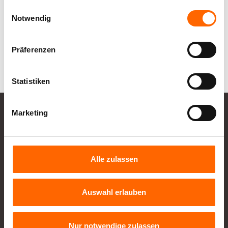
gesammelt haben.
Einwilligungsauswahl
Notwendig
Präferenzen
Statistiken
Marketing
Kontakt
Integrität
Alle zulassen
Unternehmen
Datenblätter
Karriere
Presse
Auswahl erlauben
Nachhaltigkeit
Datenschutz
Nur notwendige zulassen