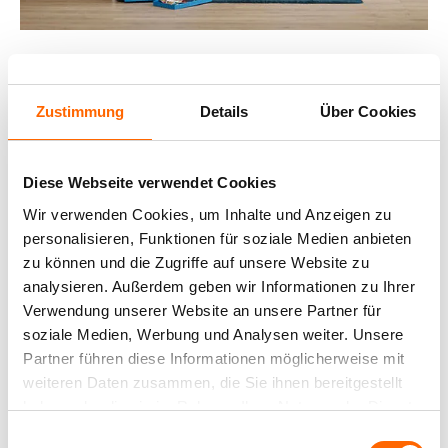
TIPP: WIRKUNG UND
Zustimmung
Details
Über Cookies
KOMBINATION
Diese Webseite verwendet Cookies
UNTERSCHIEDLICHER
Wir verwenden Cookies, um Inhalte und Anzeigen zu
GRÜNTÖNE
personalisieren, Funktionen für soziale Medien anbieten
zu können und die Zugriffe auf unsere Website zu
analysieren. Außerdem geben wir Informationen zu Ihrer
Grün steht in den Farbenlehre für Natur, Leben,
Verwendung unserer Website an unsere Partner für
Wachstum und Frische. Dabei ist grün aber nicht
soziale Medien, Werbung und Analysen weiter. Unsere
gleich grün. Gelbliche Grüntöne wirken anregend,
Partner führen diese Informationen möglicherweise mit
frisch und vitalisierend. Sie kombiniert man am Besten
weiteren Daten zusammen, die Sie ihnen bereitgestellt
mit mit hellen Nuancen wie Sand, Beige und Hellgrau.
haben oder die sie im Rahmen Ihrer Nutzung der Dienste
Bläuliche Grüntöne vermitteln Ruhe und laden zum
gesammelt haben.
Entspannen ein. Verstärkt wird diese Wirkung durch
Einwilligungsauswahl