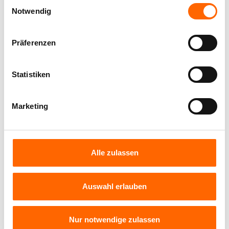
ORANGEGELB
Einwilligungsauswahl
Notwendig
Präferenzen
Verwendete Produkte:
Statistiken
Marketing
Alle zulassen
Auswahl erlauben
Alpina Color Voll- und Abtönfarbe -
Lucky Yellow
Nur notwendige zulassen
Warmes, wohnliches Orangegelb