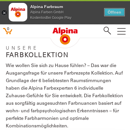
Alpina Farbraum
Öffnen
Alpina Farben GmbH
KostenlosBei Google Play
0
UNSERE
FARBKOLLEKTION
Letzte Suchanfragen
Wie wollen Sie sich zu Hause fühlen? – Das war die
Ausgangsfrage für unsere Farbrezepte Kollektion. Auf
Grundlage der 6 beliebtesten Raumstimmungen
Beliebte Suchbegriffe
haben die Alpina Farbexperten 6 individuelle
Feine Farben
Zuhause-Gefühle für Sie entwickelt. Die Farbkollektion
Lacke
aus sorgfältig ausgesuchten Farbnuancen basiert auf
Pure farben
wohn- und farbpsychologischen Erkenntnissen – für
Kinderzimmer
perfekte Farbharmonien und optimale
Farbenfreunde
Kombinationsmöglichkeiten.