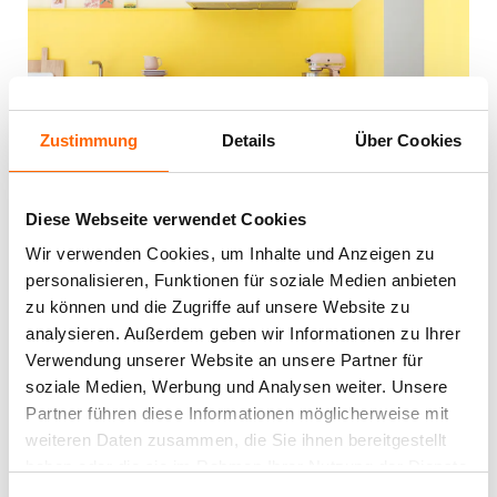
Zustimmung
Details
Über Cookies
Diese Webseite verwendet Cookies
Wir verwenden Cookies, um Inhalte und Anzeigen zu
personalisieren, Funktionen für soziale Medien anbieten
zu können und die Zugriffe auf unsere Website zu
analysieren. Außerdem geben wir Informationen zu Ihrer
Verwendung unserer Website an unsere Partner für
soziale Medien, Werbung und Analysen weiter. Unsere
Partner führen diese Informationen möglicherweise mit
GUTE LAUNE: EIN FRÖHLICHES GELB UND
weiteren Daten zusammen, die Sie ihnen bereitgestellt
FRISCHE BEERENTÖNE
haben oder die sie im Rahmen Ihrer Nutzung der Dienste
gesammelt haben.