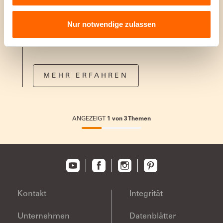
Wandfarbe
Spritzt nicht, tropft nicht. Deckt sofort perfekt
Nur notwendige zulassen
MEHR ERFAHREN
ANGEZEIGT
1
von
3
Themen
33.33333333333333%
completed
Kontakt
Integrität
Unternehmen
Datenblätter