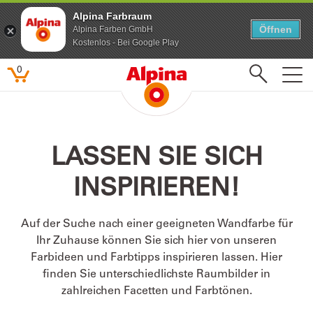
Alpina Farbraum
Alpina Farbraum
Öffnen
Öffnen
Alpina Farben GmbH
Alpina Farben GmbH
Kostenlos - Bei Google Play
Kostenlos - Bei Google Play
0
Beliebte Suchbegriffe
LASSEN SIE SICH
Feine Farben
INSPIRIEREN!
Lacke
Pure farben
Auf der Suche nach einer geeigneten Wandfarbe für
Kinderzimmer
Ihr Zuhause können Sie sich hier von unseren
Farbenfreunde
Farbideen und Farbtipps inspirieren lassen. Hier
finden Sie unterschiedlichste Raumbilder in
zahlreichen Facetten und Farbtönen.