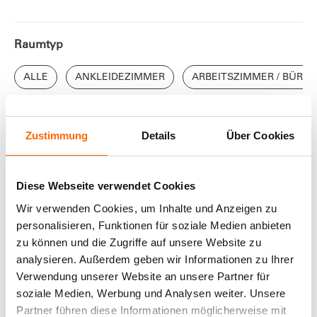
Raumtyp
ALLE
ANKLEIDEZIMMER
ARBEITSZIMMER / BÜRO
Farbrichtung
Zustimmung
Details
Über Cookies
Diese Webseite verwendet Cookies
Alle
Blau
Braun
Effekte
Gelb
Gr
Wir verwenden Cookies, um Inhalte und Anzeigen zu
personalisieren, Funktionen für soziale Medien anbieten
zu können und die Zugriffe auf unsere Website zu
analysieren. Außerdem geben wir Informationen zu Ihrer
Verwendung unserer Website an unsere Partner für
ANGEZEIGT
0
von
0
Inspirationen
soziale Medien, Werbung und Analysen weiter. Unsere
Partner führen diese Informationen möglicherweise mit