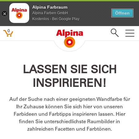
Alpina Farbraum
Alpina Farbraum
Öffnen
Öffnen
Alpina Farben GmbH
Alpina Farben GmbH
Kostenlos - Bei Google Play
Kostenlos - Bei Google Play
0
Beliebte Suchbegriffe
LASSEN SIE SICH
Feine Farben
INSPIRIEREN!
Lacke
Pure farben
Auf der Suche nach einer geeigneten Wandfarbe für
Kinderzimmer
Ihr Zuhause können Sie sich hier von unseren
Farbenfreunde
Farbideen und Farbtipps inspirieren lassen. Hier
finden Sie unterschiedlichste Raumbilder in
zahlreichen Facetten und Farbtönen.