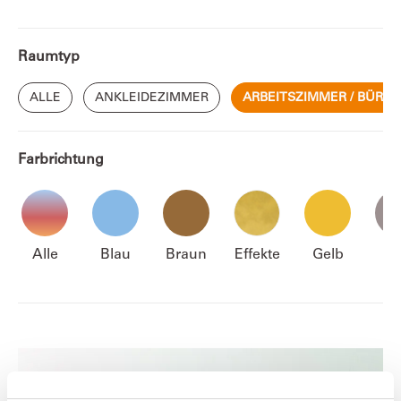
Raumtyp
ALLE
ANKLEIDEZIMMER
ARBEITSZIMMER / BÜRO
Farbrichtung
Alle
Blau
Braun
Effekte
Gelb
Gr