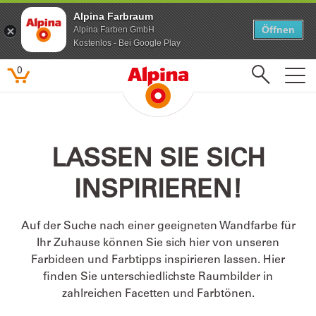
Alpina Farbraum
Alpina Farbraum
Öffnen
Öffnen
Alpina Farben GmbH
Alpina Farben GmbH
Kostenlos - Bei Google Play
Kostenlos - Bei Google Play
0
Beliebte Suchbegriffe
LASSEN SIE SICH
Feine Farben
INSPIRIEREN!
Lacke
Pure farben
Auf der Suche nach einer geeigneten Wandfarbe für
Kinderzimmer
Ihr Zuhause können Sie sich hier von unseren
Farbenfreunde
Farbideen und Farbtipps inspirieren lassen. Hier
finden Sie unterschiedlichste Raumbilder in
zahlreichen Facetten und Farbtönen.