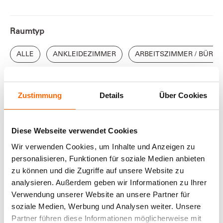
Raumtyp
ALLE
ANKLEIDEZIMMER
ARBEITSZIMMER / BÜRO
Farbrichtung
Zustimmung
Details
Über Cookies
Diese Webseite verwendet Cookies
Alle
Blau
Braun
Effekte
Gelb
Gr
Wir verwenden Cookies, um Inhalte und Anzeigen zu
personalisieren, Funktionen für soziale Medien anbieten
zu können und die Zugriffe auf unsere Website zu
analysieren. Außerdem geben wir Informationen zu Ihrer
Verwendung unserer Website an unsere Partner für
ANGEZEIGT
0
von
0
Inspirationen
soziale Medien, Werbung und Analysen weiter. Unsere
Partner führen diese Informationen möglicherweise mit