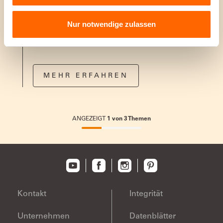
Wandfarbe
Spritzt nicht, tropft nicht. Deckt sofort perfekt
Nur notwendige zulassen
MEHR ERFAHREN
ANGEZEIGT
1
von
3
Themen
33.33333333333333%
completed
Kontakt
Integrität
Unternehmen
Datenblätter