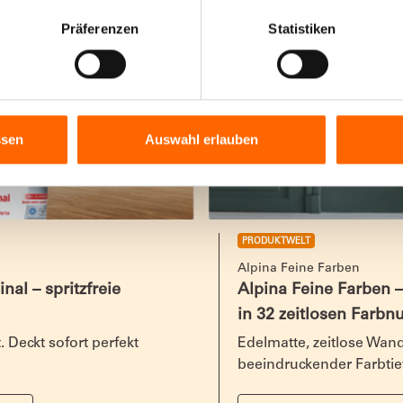
Präferenzen
Statistiken
ssen
Auswahl erlauben
PRODUKTWELT
Alpina Feine Farben
al – spritzfreie
Alpina Feine Farben
in 32 zeitlosen Farbn
t. Deckt sofort perfekt
Edelmatte, zeitlose Wan
beeindruckender Farbtie