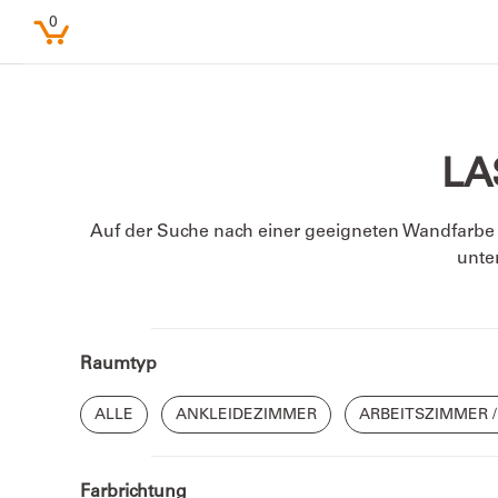
0
LA
Auf der Suche nach einer geeigneten Wandfarbe f
unte
Beliebte Suchbegriffe
Feine Farben
Lacke
Pure farben
Raumtyp
Kinderzimmer
ALLE
ANKLEIDEZIMMER
ARBEITSZIMMER 
Farbenfreunde
Farbrichtung