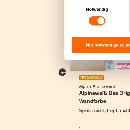
Einwilligungsauswahl
Notwendig
Nur notwendige zula
PRODUKTWELT
k
Alpina Alpinaweiß
n Lack – Premium-Lacke
Alpinaweiß Das Origin
bnuancen
Wandfarbe
ke mit Persönlichkeit für
Spritzt nicht, tropft nich