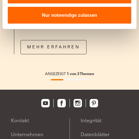
Wandfarbe
Spritzt nicht, tropft nicht. Deckt sofort perfekt
Nur notwendige zulassen
MEHR ERFAHREN
ANGEZEIGT
1
von
3
Themen
33.33333333333333%
completed
Kontakt
Integrität
Unternehmen
Datenblätter