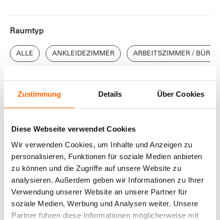
Raumtyp
ALLE
ANKLEIDEZIMMER
ARBEITSZIMMER / BÜRO
Farbrichtung
Zustimmung
Details
Über Cookies
Diese Webseite verwendet Cookies
Alle
Blau
Braun
Effekte
Gelb
Gr
Wir verwenden Cookies, um Inhalte und Anzeigen zu
personalisieren, Funktionen für soziale Medien anbieten
zu können und die Zugriffe auf unsere Website zu
analysieren. Außerdem geben wir Informationen zu Ihrer
Verwendung unserer Website an unsere Partner für
ANGEZEIGT
0
von
0
Inspirationen
soziale Medien, Werbung und Analysen weiter. Unsere
Partner führen diese Informationen möglicherweise mit