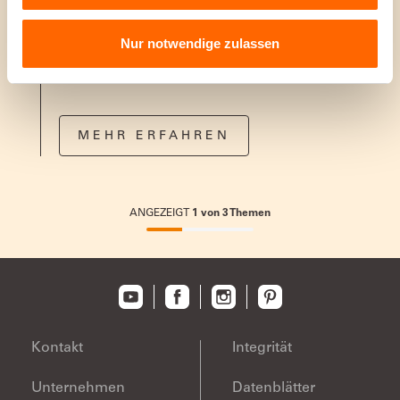
Wandfarbe
Spritzt nicht, tropft nicht. Deckt sofort perfekt
Nur notwendige zulassen
MEHR ERFAHREN
ANGEZEIGT
1
von
3
Themen
33.33333333333333%
completed
Kontakt
Integrität
Unternehmen
Datenblätter