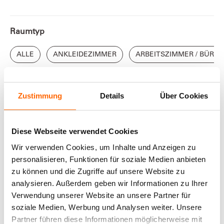
Raumtyp
ALLE
ANKLEIDEZIMMER
ARBEITSZIMMER / BÜRO
Farbrichtung
Zustimmung
Details
Über Cookies
Diese Webseite verwendet Cookies
Alle
Blau
Braun
Effekte
Gelb
Gr
Wir verwenden Cookies, um Inhalte und Anzeigen zu
personalisieren, Funktionen für soziale Medien anbieten
zu können und die Zugriffe auf unsere Website zu
analysieren. Außerdem geben wir Informationen zu Ihrer
Verwendung unserer Website an unsere Partner für
ANGEZEIGT
0
von
0
Inspirationen
soziale Medien, Werbung und Analysen weiter. Unsere
Partner führen diese Informationen möglicherweise mit