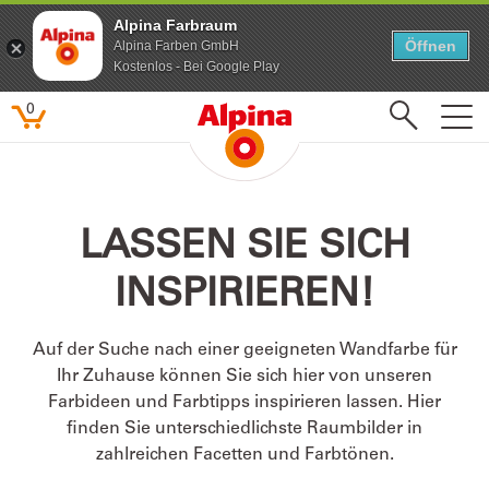
Alpina Farbraum
Alpina Farbraum
Öffnen
Öffnen
Alpina Farben GmbH
Alpina Farben GmbH
Kostenlos - Bei Google Play
Kostenlos - Bei Google Play
0
Beliebte Suchbegriffe
LASSEN SIE SICH
Feine Farben
INSPIRIEREN!
Lacke
Pure farben
Auf der Suche nach einer geeigneten Wandfarbe für
Kinderzimmer
Ihr Zuhause können Sie sich hier von unseren
Farbenfreunde
Farbideen und Farbtipps inspirieren lassen. Hier
finden Sie unterschiedlichste Raumbilder in
zahlreichen Facetten und Farbtönen.