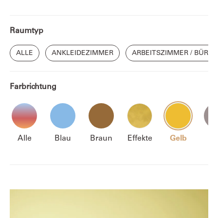
Raumtyp
ALLE
ANKLEIDEZIMMER
ARBEITSZIMMER / BÜRO
Farbrichtung
Alle
Blau
Braun
Effekte
Gelb
Gr