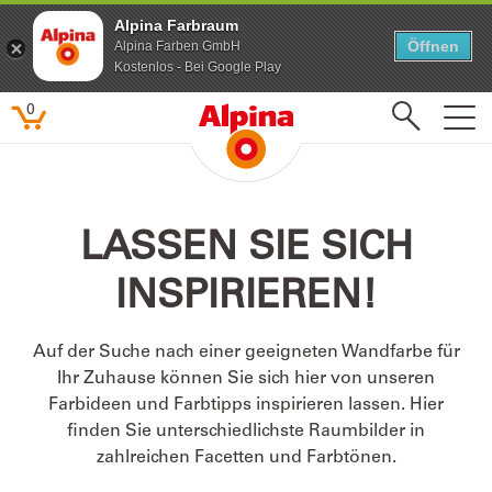
Alpina Farbraum
Alpina Farbraum
Öffnen
Öffnen
Alpina Farben GmbH
Alpina Farben GmbH
Kostenlos - Bei Google Play
Kostenlos - Bei Google Play
0
Beliebte Suchbegriffe
LASSEN SIE SICH
Feine Farben
INSPIRIEREN!
Lacke
Pure farben
Auf der Suche nach einer geeigneten Wandfarbe für
Kinderzimmer
Ihr Zuhause können Sie sich hier von unseren
Farbenfreunde
Farbideen und Farbtipps inspirieren lassen. Hier
finden Sie unterschiedlichste Raumbilder in
zahlreichen Facetten und Farbtönen.